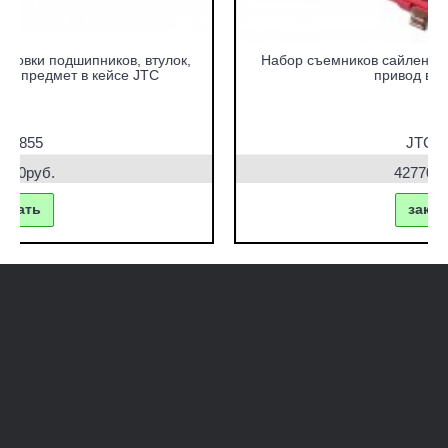
Набор съемников сайлентблоков под гидравлический
привод в кейсе JTC
JTC-4831
42770.00руб.
заказать