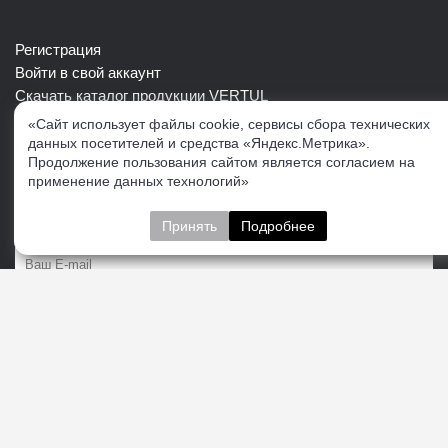
Регистрация
Войти в свой аккаунт
Скачать каталог продукции VERTUL
«Сайт использует файлы cookie, сервисы сбора технических
данных посетителей и средства «Яндекс.Метрика».
Следите за нами
Продолжение пользования сайтом является согласием на
применение данных технологий»
Принять
Подробнее
Пожалуйста укажите:
Подписаться
О нас
Доставка
Контакты
Публичная офферта
Политика конфиденциальности
Соглашение об
обработке персональных данных
Cогласие на получение рекламно-информационных
материалов