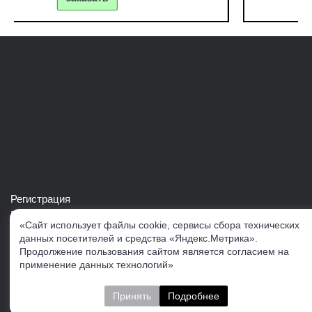
Регистрация
Войти в свой аккаунт
«Сайт использует файлы cookie, сервисы сбора технических
Скачать каталог продукции VERTUL
данных посетителей и средства «Яндекс.Метрика».
Продолжение пользования сайтом является согласием на
применение данных технологий»
Следите за нами
Принять
Подробнее