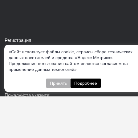
Регистрация
Войти в свой аккаунт
«Сайт использует файлы cookie, сервисы сбора технических
Скачать каталог продукции VERTUL
данных посетителей и средства «Яндекс.Метрика».
Продолжение пользования сайтом является согласием на
применение данных технологий»
Следите за нами
Принять
Подробнее
Пожалуйста укажите:
Подписаться
О нас
Доставка
Контакты
Публичная офферта