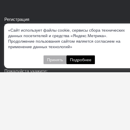
Регистрация
Войти в свой аккаунт
«Сайт использует файлы cookie, сервисы сбора технических
Скачать каталог продукции VERTUL
данных посетителей и средства «Яндекс.Метрика».
Продолжение пользования сайтом является согласием на
применение данных технологий»
Следите за нами
Принять
Подробнее
Пожалуйста укажите:
Подписаться
О нас
Доставка
Контакты
Публичная офферта
Политика конфиденциальности
Соглашение об
обработке персональных данных
Cогласие на получение рекламно-информационных
материалов