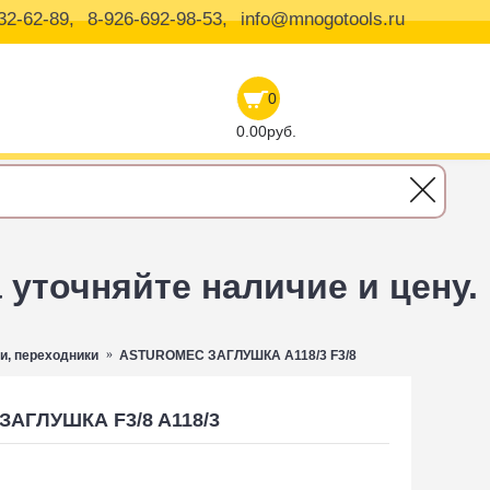
32-62-89,
8-926-692-98-53,
info@mnogotools.ru
0
0.00руб.
уточняйте наличие и цену.
и, переходники
ASTUROMEC ЗАГЛУШКА A118/3 F3/8
АГЛУШКА F3/8 A118/3