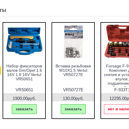
ТЫ
абор оправок для
Набор фиксаторов
Набор фрез для
запрессовки
валов VAG 1.2 TFSI
восстановления
подшипников,
Vertul VR50661
гнёзд дизельных
альников и втулок
форсунок 7пр.
51пр. Vertul
Vertul VR50337
VR50167
VR50167
VR50661
VR50337
7690.00руб.
1000.00руб.
2670.00руб.
заказать
заказать
заказать