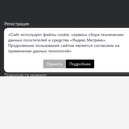
Регистрация
Войти в свой аккаунт
«Сайт использует файлы cookie, сервисы сбора технических
Скачать каталог продукции VERTUL
данных посетителей и средства «Яндекс.Метрика».
Продолжение пользования сайтом является согласием на
применение данных технологий»
Следите за нами
Принять
Подробнее
Пожалуйста укажите:
Подписаться
О нас
Доставка
Контакты
Публичная офферта
Политика конфиденциальности
Соглашение об
обработке персональных данных
Cогласие на получение рекламно-информационных