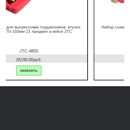
Набор съемников сайлентблоков под гидравлический
привод в кейсе JTC
JTC-4831
42770.00руб.
заказать