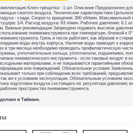
омплектация Ключ-трещотка - 1 шт. Описание Предназначен для
омощью сжатого воздуха. Технические характеристики Цельнолит
оздуха - сзади. Скорость вращения: 300 об/мин. Максимальный 
туцера: 1/4. Расход воздуха: 63 л/мин. Рабочее давление: 6.1 а
м. Важные рекомендации Запрещено подавать высокое давление
спользование пневмоинструмента при температуре, близкой к 0°
невмоинструмента. Грязь и песок работают, как абразив и стир
опадания воды внутрь корпуса. Наличие воды приводит к корро
аз в три месяца необходимо проводить профилактическую чист
ружины, уплотнительные кольца, уплотнители, подшипники, лоп
лапана пневматического инструмента - если таковые входят в 
асходными материалами, и не покрываются гарантийными обяза
еформации или повреждений. Обязательное условие Заявленны
оказывает только при соблюдении всех требований, предъявляе
 так же к условиям эксплуатации. Обязательным условием экс
лока подготовки воздуха состоящего из: регулятора давления; 
 рабочее пространство пневмоинструмента.
делано в Тайване.
ТЫ