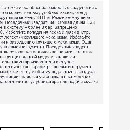
 затяжки и ослабление резьбовых соединений с
ой корпус головки, удобный захват, отвод
крутящий момент: 38 Н·м. Размер воздушного
тм. Посадочный квадрат: 3/8. Общая длина: 133
 в систему – более 8 бар. Запрещено
C. Избегайте попадания песка и грязи внутрь
ают лепестки крутящего механизма. Избегайте
зии и разрушению крутящего механизма. Один
ку пневмоинструмента. Посадочный квадрат,
атки ротора, металлические шарики, золотник
конструкцию данной модели, являются
тельствами производителя в случае
е технические параметры пневмоинструмент
мых к качеству и объему подаваемого воздуха,
плуатации является установка в пневмолинию
влагоотделителя; лубрикатора для подачи смазки