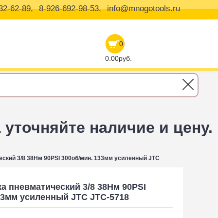
32-62-89,
8-926-692-98-53,
info@mnogotools.ru
0
0.00руб.
уточняйте наличие и цену.
ский 3/8 38Нм 90PSI 300об/мин. 133мм усиленный JTC
а пневматический 3/8 38Нм 90PSI
33мм усиленный JTC JTC-5718