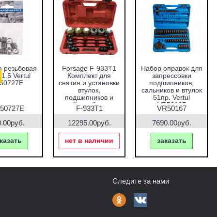
абор оправок для
Набор фиксаторов
Набор фрез для
запрессовки
валов VAG 1.2 TFSI
восстановления
подшипников,
Vertul VR50661
гнёзд дизельных
альников и втулок
форсунок 7пр.
51пр. Vertul
Vertul VR50337
VR50167
VR50167
VR50661
VR50337
7690.00руб.
1000.00руб.
2670.00руб.
заказать
заказать
заказать
Следите за нами