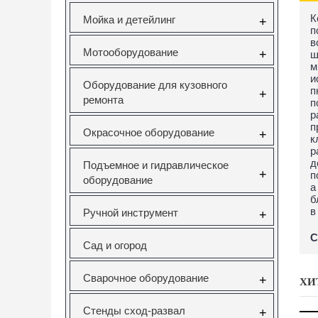
К
Мойка и детейлинг
+
п
в
Мотооборудование
+
ш
м
и
Оборудование для кузовного
п
+
ремонта
п
р
п
Окрасочное оборудование
+
к
р
д
Подъемное и гидравлическое
+
п
оборудование
а
б
в
Ручной инструмент
+
С
Сад и огород
Сварочное оборудование
+
ХИ
Стенды сход-развал
+