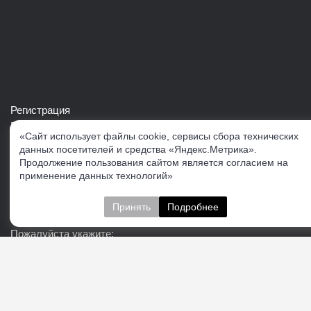
Регистрация
Войти в свой аккаунт
«Сайт использует файлы cookie, сервисы сбора технических
Скачать каталог продукции VERTUL
данных посетителей и средства «Яндекс.Метрика».
Продолжение пользования сайтом является согласием на
применение данных технологий»
Следите за нами
Принять
Подробнее
Пожалуйста укажите:
Подписаться