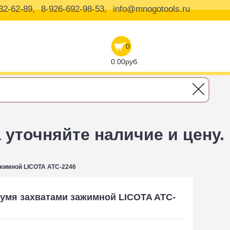
32-62-89,
8-926-692-98-53,
info@mnogotools.ru
0
0.00руб.
уточняйте наличие и цену.
жимной LICOTA ATC-2246
умя захватами зажимной LICOTA ATC-