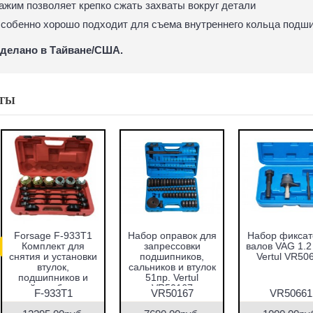
ажим позволяет крепко сжать захваты вокруг детали
собенно хорошо подходит для съема внутреннего кольца подш
делано в Тайване/США.
ТЫ
абор оправок для
Набор фиксаторов
Набор фрез для
запрессовки
валов VAG 1.2 TFSI
восстановления
подшипников,
Vertul VR50661
гнёзд дизельных
альников и втулок
форсунок 7пр.
51пр. Vertul
Vertul VR50337
VR50167
VR50167
VR50661
VR50337