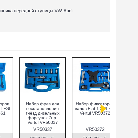
ипника передней ступицы VW-Audi
Набор фиксаторов
Cъёмник
Набор ф
валов Fiat 1.2, 1.4л.
внутренних
валов VA
Vertul VR50372
подшипников,
FSI Vert
цанговый с
обратным
молотком 8-58 мм
VR50372
VR50148
VR5
Vertul VR50148