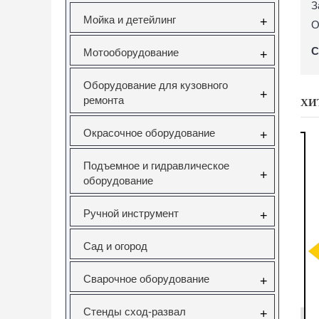
З
Мойка и детейлинг
+
О
С
Мотооборудование
+
Оборудование для кузовного
+
ремонта
ХИ
Окрасочное оборудование
+
Подъемное и гидравлическое
+
оборудование
Ручной инструмент
+
саторов
Вставка резьбовая
Forsage F-933T1
Н
Сад и огород
pel 1.6
M10X1.5 Vertul
Комплект для
V Vertul
VR50727E
снятия и установки
51
втулок,
с
Сварочное оборудование
+
подшипников и
сайлентблоков
651
VR50727E
F-933T1
Стенды сход-развал
+