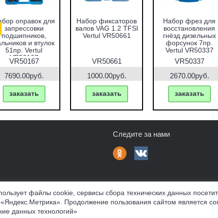
абор оправок для
Набор фиксаторов
Набор фрез для
запрессовки
валов VAG 1.2 TFSI
восстановления
подшипников,
Vertul VR50661
гнёзд дизельных
альников и втулок
форсунок 7пр.
51пр. Vertul
Vertul VR50337
VR50167
VR50167
VR50661
VR50337
7690.00руб.
1000.00руб.
2670.00руб.
заказать
заказать
заказать
Следите за нами
пользует файлы cookie, сервисы сбора технических данных посети
 «Яндекс.Метрика». Продолжение пользования сайтом является со
фферта
Политика конфиденциальности
Соглашение об обр
ие данных технологий»
нных материалов