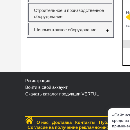
Строительное и производственное
саторов
Вставка резьбовая
Forsage F-933T1
Н
оборудование
pel 1.6
M10X1.5 Vertul
Комплект для
V Vertul
VR50727E
снятия и установки
51
втулок,
с
Шиномонтажное оборудование
подшипников и
+
сайлентблоков
651
VR50727E
F-933T1
руб.
130.00руб.
12295.00руб.
ать
заказать
нет в наличии
Регистрация
Войти в свой аккаунт
Скачать каталог продукции VERTUL
«Сайт ис
средства
О нас
Доставка
Контакты
Публичная о
применен
Cогласие на получение рекламно-информацио