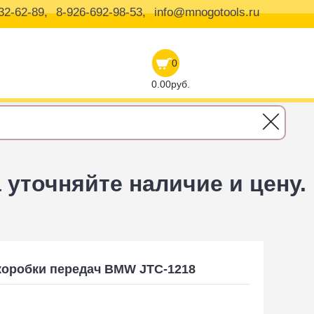
32-62-89,
8-926-692-98-53,
info@mnogotools.ru
0
0.00руб.
уточняйте наличие и цену.
коробки передач BMW JTC-1218