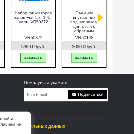
Набор фиксаторов
Cъёмник
Набор ф
валов Fiat 1.2, 1.4л.
внутренних
валов VA
Vertul VR50372
подшипников,
FSI Vert
цанговый с
обратным
молотком 8-58 мм
VR50372
VR50148
VR5
Vertul VR50148
5450.00руб.
9090.00руб.
2200.
заказать
заказать
зак
Пожалуйста укажите:
Подписаться
телей и
гласием на
аботке персональных данных