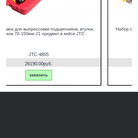
Набор съемников сайлентблоков под гидравлический
привод в кейсе JTC
JTC-4831
42770.00руб.
заказать