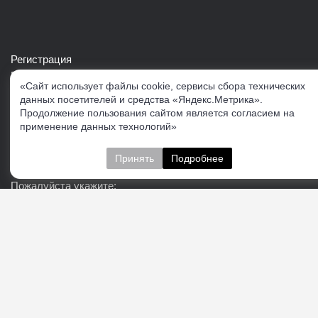
Регистрация
Войти в свой аккаунт
«Сайт использует файлы cookie, сервисы сбора технических
Скачать каталог продукции VERTUL
данных посетителей и средства «Яндекс.Метрика».
Продолжение пользования сайтом является согласием на
применение данных технологий»
Следите за нами
Принять
Подробнее
Пожалуйста укажите:
Подписаться
О нас
Доставка
Контакты
Публичная офферта
Политика конфиденциальности
Соглашение об
обработке персональных данных
Cогласие на получение рекламно-информационных