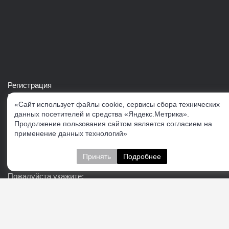
Регистрация
Войти в свой аккаунт
«Сайт использует файлы cookie, сервисы сбора технических
Скачать каталог продукции VERTUL
данных посетителей и средства «Яндекс.Метрика».
Продолжение пользования сайтом является согласием на
применение данных технологий»
Следите за нами
Принять
Подробнее
Пожалуйста укажите:
Подписаться