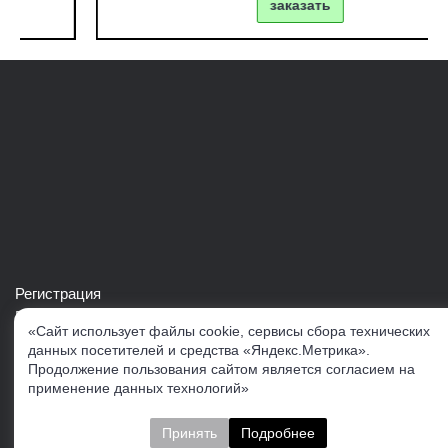
заказать
Регистрация
Войти в свой аккаунт
«Сайт использует файлы cookie, сервисы сбора технических
Скачать каталог продукции VERTUL
данных посетителей и средства «Яндекс.Метрика».
Продолжение пользования сайтом является согласием на
применение данных технологий»
Следите за нами
Принять
Подробнее