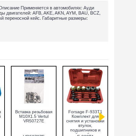
Описание Применяется в автомобилях: Ауди
 Коды двигателей: AFB, AKE, AKN, AYM, BAU, BCZ,
ный переносной кейс. Габаритные размеры:
оров
Набор фрез для
Набор фиксаторов
 TFSI
восстановления
валов Fiat 1.2, 1.4л.
661
гнёзд дизельных
Vertul VR50372
по
форсунок 7пр.
Vertul VR50337
моло