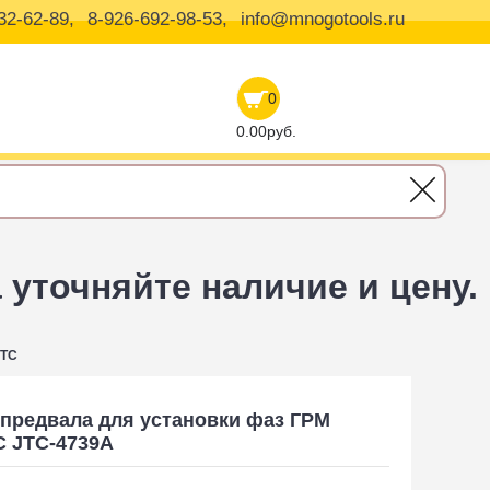
32-62-89,
8-926-692-98-53,
info@mnogotools.ru
0
0.00руб.
уточняйте наличие и цену.
JTC
предвала для установки фаз ГРМ
C JTC-4739A