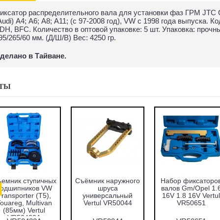
иксатор распределительного вала для установки фаз ГРМ JTC 
Audi) A4; А6; А8; А11; (с 97-2008 год), VW с 1998 года выпуска.
DH, BFC. Количество в оптовой упаковке: 5 шт. Упаковка: проч
95/265/60 мм. (Д/Ш/В) Вес: 4250 гр.
делано в Тайване.
ТЫ
Forsage F-933T1
Набор оправок для
Набор фиксат
Комплект для
запрессовки
валов VAG 1.2
снятия и установки
подшипников,
Vertul VR50
втулок,
сальников и втулок
подшипников и
51пр. Vertul
сайлентблоков
VR50167