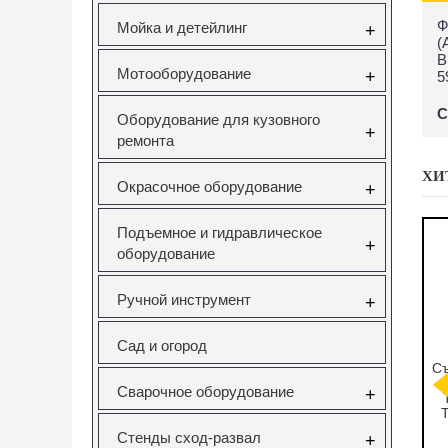
Ф
Мойка и детейлинг
+
(
B
Мотооборудование
+
5
С
Оборудование для кузовного
+
ремонта
ХИ
Окрасочное оборудование
+
Подъемное и гидравлическое
+
оборудование
Ручной инструмент
+
Сад и огород
к наружного
Набор фиксаторов
Вставка резьбовая
шруса
валов Gm/Opel 1.6
M10X1.5 Vertul
Сварочное оборудование
+
ерсальный
16V 1.8 16V Vertul
VR50727E
l VR50044
VR50651
Стенды сход-развал
+