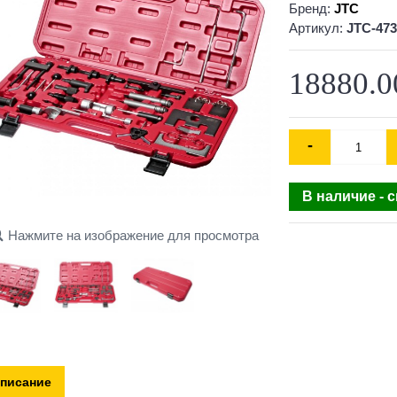
Бренд:
JTC
Артикул:
JTC-47
18880.0
-
В наличие - 
Нажмите на изображение для просмотра
писание