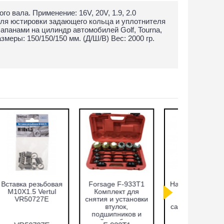
 вала. Применение: 16V, 20V, 1.9, 2.0
 для юстировки задающего кольца и уплотнителя
апанами на цилиндр автомобилей Golf, Tourna,
меры: 150/150/150 мм. (Д/Ш/В) Вес: 2000 гр.
Набор фиксаторов
Cъёмник
Набор ф
валов Fiat 1.2, 1.4л.
внутренних
валов VA
Vertul VR50372
подшипников,
FSI Vert
цанговый с
обратным
молотком 8-58 мм