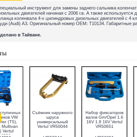
пециальный инструмент для замены заднего сальника коленчатого
изельных двигателей начиная с 2006 г.в. А также используется
ланца коленвала 4-х цилиндровых дизельных двигателей с 4 кл
уди (Audi) A3. Оригинальный номер ОЕМ: T10134. Габаритные раз
делано в Тайване.
ТЫ
абор оправок для
Набор фиксаторов
Набор фрез для
запрессовки
валов VAG 1.2 TFSI
восстановления
подшипников,
Vertul VR50661
гнёзд дизельных
альников и втулок
форсунок 7пр.
51пр. Vertul
Vertul VR50337
VR50167