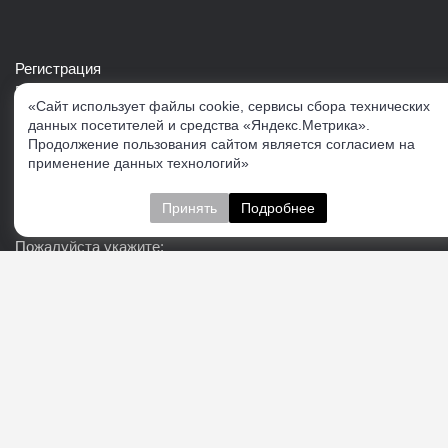
Регистрация
Войти в свой аккаунт
«Сайт использует файлы cookie, сервисы сбора технических
Скачать каталог продукции VERTUL
данных посетителей и средства «Яндекс.Метрика».
Продолжение пользования сайтом является согласием на
применение данных технологий»
Следите за нами
Принять
Подробнее
Пожалуйста укажите:
Подписаться
О нас
Доставка
Контакты
Публичная офферта
Политика конфиденциальности
Соглашение об
обработке персональных данных
Cогласие на получение рекламно-информационных
материалов