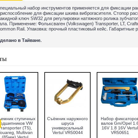
пециальный набор инструментов применяется для фиксации рас
риспособление для фиксации шкива виброгасителя. Стопор рас
акидной ключ SW32 для регулировки натяжного ролика зубчато
ала. Применение: Фольксваген (Volkswagen) Transporter, LT, Crafter
ommon Rail. Упаковка: прочный пластиковый кейс. Габаритные ра
делано в Тайване.
ТЫ
емник ступичных
Съёмник наружного
Набор фиксаторо
подшипников VW
шруса
валов Gm/Opel 1.
Transporter (T5),
универсальный
16V 1.8 16V Vertul
ouareg, Multivan
Vertul VR50044
VR50651
(85мм) Vertul