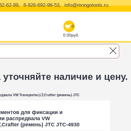
32-62-89,
8-926-692-98-53,
info@mnogotools.ru
0
0.00руб.
уточняйте наличие и цену.
вала VW Transporter,LT,Crafter (ремень) JTC
ументов для фиксации и
ии распредвала VW
T,Crafter (ремень) JTC JTC-4930