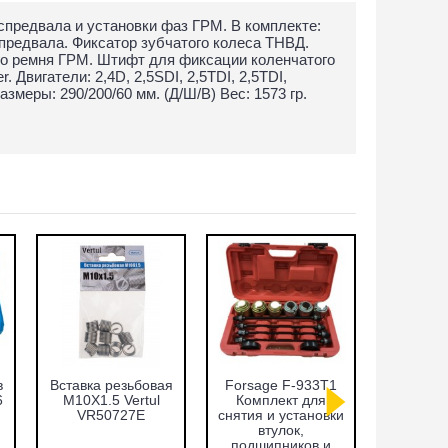
предвала и установки фаз ГРМ. В комплекте:
предвала. Фиксатор зубчатого колеса ТНВД.
го ремня ГРМ. Штифт для фиксации коленчатого
. Двигатели: 2,4D, 2,5SDI, 2,5TDI, 2,5TDI,
змеры: 290/200/60 мм. (Д/Ш/В) Вес: 1573 гр.
в
Вставка резьбовая
Forsage F-933T1
Набор оп
6
M10X1.5 Vertul
Комплект для
запре
VR50727E
снятия и установки
подши
втулок,
сальнико
подшипников и
51пр.