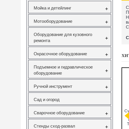
С
Мойка и детейлинг
+
П
Н
Мотооборудование
+
в
C
Оборудование для кузовного
С
+
ремонта
Окрасочное оборудование
+
ХИ
Подъемное и гидравлическое
+
оборудование
Ручной инструмент
+
Сад и огород
мников
CT-A1346
Набор фиксаторов
Съ
Сварочное оборудование
+
ков под
СЪЕМНИК
валов VAG
ческий
САЙЛЕНТБЛОКОВ
FSI,TSI,TFSI
ейсе JTC
ДЛЯ SAAB 9-5
1.0/1.2/1.4/1.6л
T
Стенды сход-развал
+
Vertul VR50114