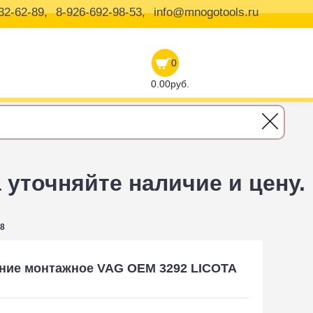
32-62-89,
8-926-692-98-53,
info@mnogotools.ru
0
0.00руб.
уточняйте наличие и цену.
08
ние монтажное VAG OEM 3292 LICOTA