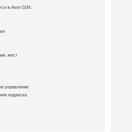
ется в Акпп 01M.
вал
ние, мост
вое управление
едняя подвеска