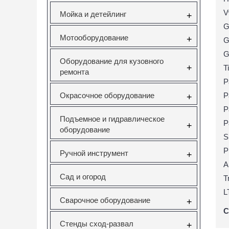
V
Мойка и детейлинг
+
G
Мотооборудование
+
G
G
Оборудование для кузовного
+
T
ремонта
P
Окрасочное оборудование
P
+
P
Подъемное и гидравлическое
P
+
оборудование
S
P
Ручной инструмент
+
A
Сад и огород
T
L
Сварочное оборудование
+
С
Стенды сход-развал
+