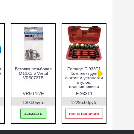
в
Вставка резьбовая
Forsage F-933T1
Набор оп
6
M10X1.5 Vertul
Комплект для
запре
VR50727E
снятия и установки
подши
втулок,
сальнико
подшипников и
51пр.
сайлентблоков
VR5
VR50727E
F-933T1
VR5
130.00руб.
12295.00руб.
7690.
заказать
нет в наличии
зак