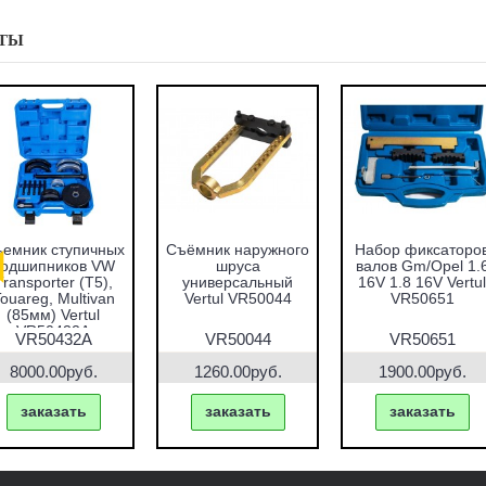
ТЫ
емник ступичных
Съёмник наружного
Набор фиксаторо
подшипников VW
шруса
валов Gm/Opel 1.
Transporter (T5),
универсальный
16V 1.8 16V Vertul
ouareg, Multivan
Vertul VR50044
VR50651
(85мм) Vertul
VR50432A
VR50432A
VR50044
VR50651
8000.00руб.
1260.00руб.
1900.00руб.
заказать
заказать
заказать