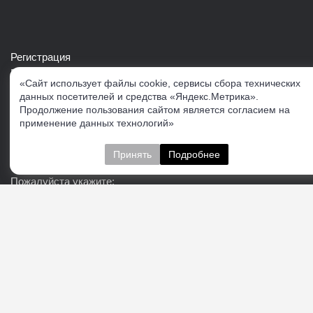
Регистрация
Войти в свой аккаунт
«Сайт использует файлы cookie, сервисы сбора технических
Скачать каталог продукции VERTUL
данных посетителей и средства «Яндекс.Метрика».
Продолжение пользования сайтом является согласием на
применение данных технологий»
Следите за нами
Принять
Подробнее
Пожалуйста укажите:
Подписаться
О нас
Доставка
Контакты
Публичная офферта
Политика конфиденциальности
Соглашение об
обработке персональных данных
Cогласие на получение рекламно-информационных