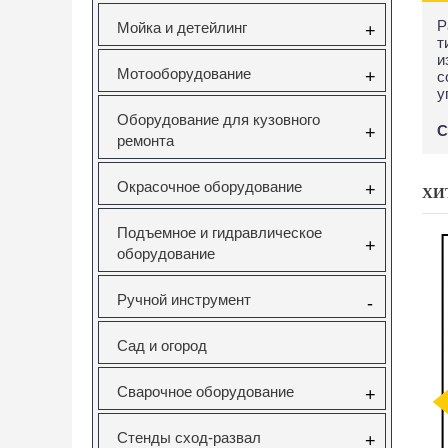
Р
Мойка и детейлинг
+
т
и
Мотооборудование
+
с
у
Оборудование для кузовного
С
+
ремонта
Окрасочное оборудование
+
ХИ
Подъемное и гидравлическое
+
оборудование
Ручной инструмент
-
Сад и огород
саторов
Вставка резьбовая
Forsage F-933T1
Н
Сварочное оборудование
+
pel 1.6
M10X1.5 Vertul
Комплект для
V Vertul
VR50727E
снятия и установки
51
втулок,
с
Стенды сход-развал
+
подшипников и