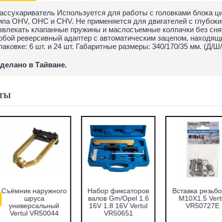
аcсухариватель Используется для работы с головками блока ц
ипа OHV, OHC и CHV. Не применяется для двигателей с глубок
звлекать клапанные пружины и маслосъемные колпачки без сня
обой реверсивный адаптер с автоматическим зацепом, находящ
паковке: 6 шт. и 24 шт. Габаритные размеры: 340/170/35 мм. (Д/Ш/
делано в Тайване.
ТЫ
абор оправок для
Набор фиксаторов
Набор фрез для
запрессовки
валов VAG 1.2 TFSI
восстановления
подшипников,
Vertul VR50661
гнёзд дизельных
альников и втулок
форсунок 7пр.
51пр. Vertul
Vertul VR50337