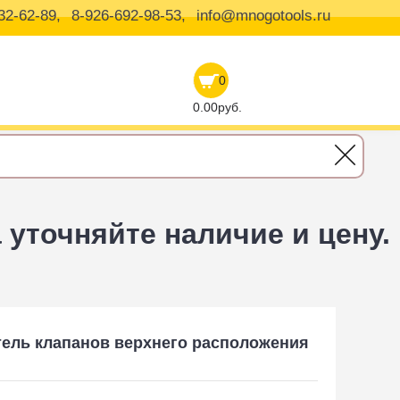
32-62-89,
8-926-692-98-53,
info@mnogotools.ru
0
0.00руб.
уточняйте наличие и цену.
тель клапанов верхнего расположения