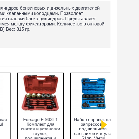
илиндров бензиновых и дизельных двигателей
ими клапанными колодцами. Позволяет
тия головки блока цилиндров. Представляет
имся между фиксаторами. Количество в оптовой
В) Вес: 815 гр.
Набор фиксаторов
Cъёмник
Набор ф
валов Fiat 1.2, 1.4л.
внутренних
валов VA
Vertul VR50372
подшипников,
FSI Vert
цанговый с
обратным