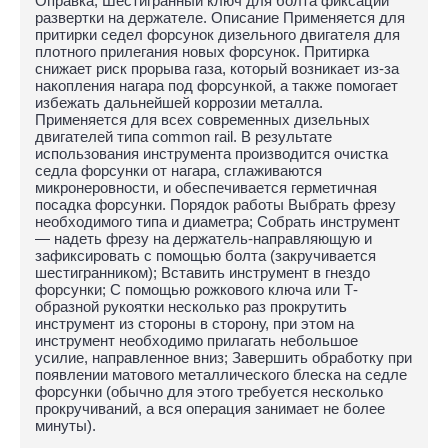
Оправка; Шестигранный ключ для болта фиксации
развертки на держателе. Описание Применяется для
притирки седел форсунок дизельного двигателя для
плотного прилегания новых форсунок. Притирка
снижает риск прорыва газа, который возникает из-за
накопления нагара под форсункой, а также помогает
избежать дальнейшей коррозии металла.
Применяется для всех современных дизельных
двигателей типа common rail. В результате
использования инструмента производится очистка
седла форсунки от нагара, сглаживаются
микронеровности, и обеспечивается герметичная
посадка форсунки. Порядок работы Выбрать фрезу
необходимого типа и диаметра; Собрать инструмент
— надеть фрезу на держатель-направляющую и
зафиксировать с помощью болта (закручивается
шестигранником); Вставить инструмент в гнездо
форсунки; С помощью рожкового ключа или Т-
образной рукоятки несколько раз прокрутить
инструмент из стороны в сторону, при этом на
инструмент необходимо прилагать небольшое
усилие, направленное вниз; Завершить обработку при
появлении матового металлического блеска на седле
форсунки (обычно для этого требуется несколько
прокручиваний, а вся операция занимает не более
минуты).