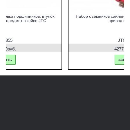
Набор съемников сайлентблоков под гидравлический
привод в кейсе JTC
JTC-4831
42770.00руб.
заказать