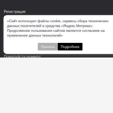
Регистрация
Войти в свой аккаунт
«Сайт использует файлы cookie, сервисы сбора технических
Скачать каталог продукции VERTUL
данных посетителей и средства «Яндекс.Метрика».
Продолжение пользования сайтом является согласием на
применение данных технологий»
Следите за нами
Принять
Подробнее
Пожалуйста укажите:
Подписаться
О нас
Доставка
Контакты
Публичная офферта
Политика конфиденциальности
Соглашение об
обработке персональных данных
Cогласие на получение рекламно-информационных
материалов