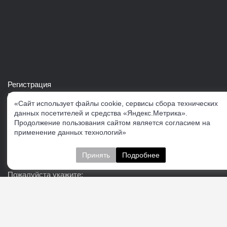
Регистрация
Войти в свой аккаунт
«Сайт использует файлы cookie, сервисы сбора технических
Скачать каталог продукции VERTUL
данных посетителей и средства «Яндекс.Метрика».
Продолжение пользования сайтом является согласием на
применение данных технологий»
Следите за нами
Принять
Подробнее
Пожалуйста укажите:
Подписаться