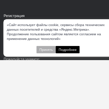
Регистрация
Войти в свой аккаунт
«Сайт использует файлы cookie, сервисы сбора технических
Скачать каталог продукции VERTUL
данных посетителей и средства «Яндекс.Метрика».
Продолжение пользования сайтом является согласием на
применение данных технологий»
Следите за нами
Принять
Подробнее
Пожалуйста укажите:
Подписаться
О нас
Доставка
Контакты
Публичная офферта
Политика конфиденциальности
Соглашение об
обработке персональных данных
Cогласие на получение рекламно-информационных
материалов