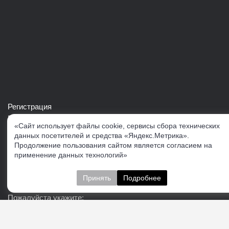
Регистрация
Войти в свой аккаунт
«Сайт использует файлы cookie, сервисы сбора технических
Скачать каталог продукции VERTUL
данных посетителей и средства «Яндекс.Метрика».
Продолжение пользования сайтом является согласием на
применение данных технологий»
Следите за нами
Принять
Подробнее
Пожалуйста укажите: