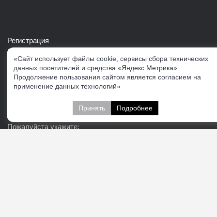
Регистрация
Войти в свой аккаунт
«Сайт использует файлы cookie, сервисы сбора технических
Скачать каталог продукции VERTUL
данных посетителей и средства «Яндекс.Метрика».
Продолжение пользования сайтом является согласием на
применение данных технологий»
Следите за нами
Принять
Подробнее
Пожалуйста укажите:
Подписаться
О нас
Доставка
Контакты
Публичная офферта
Политика конфиденциальности
Соглашение об
обработке персональных данных
Cогласие на получение рекламно-информационных