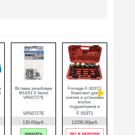
в
Вставка резьбовая
Forsage F-933T1
Набор оп
6
M10X1.5 Vertul
Комплект для
запре
VR50727E
снятия и установки
подши
втулок,
сальнико
подшипников и
51пр.
сайлентблоков
VR5
VR50727E
F-933T1
VR5
130.00руб.
12295.00руб.
7690.
заказать
нет в наличии
зак