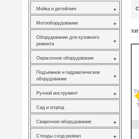
Мойка и детейлинг
С
+
Мотооборудование
+
ХИ
Оборудование для кузовного
+
ремонта
Окрасочное оборудование
+
Подъемное и гидравлическое
+
оборудование
мников
CT-A1346
Набор фиксаторов
Съ
Ручной инструмент
+
ков под
СЪЕМНИК
валов VAG
ческий
САЙЛЕНТБЛОКОВ
FSI,TSI,TFSI
ейсе JTC
ДЛЯ SAAB 9-5
1.0/1.2/1.4/1.6л
T
Сад и огород
Vertul VR50114
831
CT-A1346
VR50114
Сварочное оборудование
+
0руб.
22323.00руб.
3000.00руб.
Стенды сход-развал
+
ать
нет в наличии
заказать