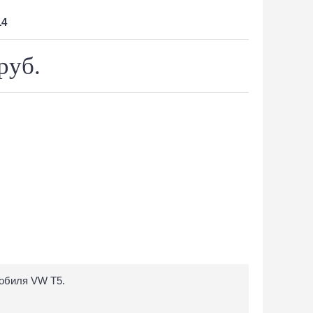
14
руб.
обиля VW T5.