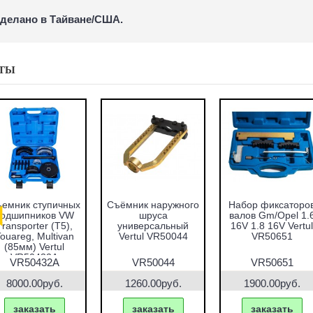
делано в Тайване/США.
ТЫ
емник ступичных
Съёмник наружного
Набор фиксаторо
подшипников VW
шруса
валов Gm/Opel 1.
Transporter (T5),
универсальный
16V 1.8 16V Vertul
ouareg, Multivan
Vertul VR50044
VR50651
(85мм) Vertul
VR50432A
VR50432A
VR50044
VR50651
8000.00руб.
1260.00руб.
1900.00руб.
заказать
заказать
заказать