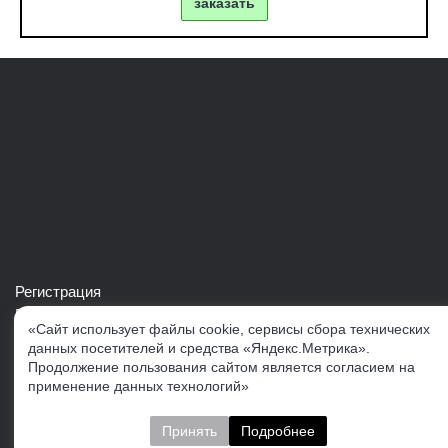
заказать
Регистрация
Войти в свой аккаунт
«Сайт использует файлы cookie, сервисы сбора технических
Скачать каталог продукции VERTUL
данных посетителей и средства «Яндекс.Метрика».
Продолжение пользования сайтом является согласием на
применение данных технологий»
Следите за нами
Принять
Подробнее