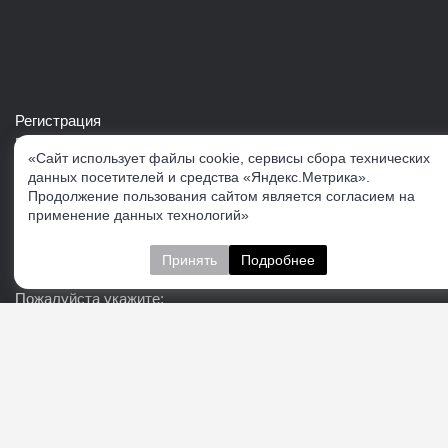
Регистрация
Войти в свой аккаунт
«Сайт использует файлы cookie, сервисы сбора технических
Скачать каталог продукции VERTUL
данных посетителей и средства «Яндекс.Метрика».
Продолжение пользования сайтом является согласием на
применение данных технологий»
Следите за нами
Принять
Подробнее
Пожалуйста укажите:
Подписаться
О нас
Доставка
Контакты
Публичная офферта