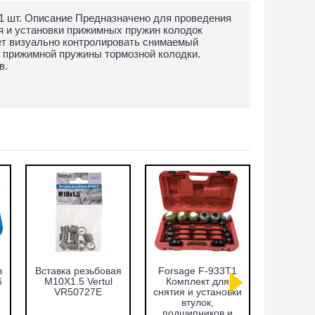
1 шт. Описание Предназначено для проведения
ия и установки прижимных пружин колодок
яет визуально контролировать снимаемый
ю прижимной пружины тормозной колодки.
в.
Набор фиксаторов
Cъёмник
Набор ф
валов Fiat 1.2, 1.4л.
внутренних
валов VA
Vertul VR50372
подшипников,
FSI Vert
цанговый с
обратным