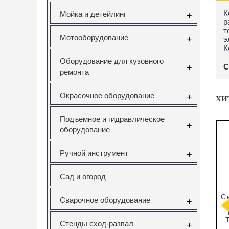
К
Мойка и детейлинг
+
р
т
Мотооборудование
+
э
К
Оборудование для кузовного
С
+
ремонта
Окрасочное оборудование
+
ХИ
Подъемное и гидравлическое
+
оборудование
Ручной инструмент
+
Сад и огород
саторов
Вставка резьбовая
Forsage F-933T1
Н
Сварочное оборудование
+
Opel 1.6
M10X1.5 Vertul
Комплект для
V Vertul
VR50727E
снятия и установки
651
втулок,
с
Стенды сход-развал
+
подшипников и