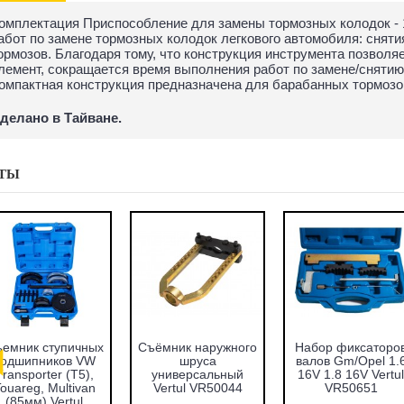
омплектация Приспособление для замены тормозных колодок - 
абот по замене тормозных колодок легкового автомобиля: снят
ормозов. Благодаря тому, что конструкция инструмента позвол
лемент, сокращается время выполнения работ по замене/сняти
омпактная конструкция предназначена для барабанных тормозо
делано в Тайване.
ТЫ
абор оправок для
Набор фиксаторов
Набор фрез для
запрессовки
валов VAG 1.2 TFSI
восстановления
подшипников,
Vertul VR50661
гнёзд дизельных
альников и втулок
форсунок 7пр.
51пр. Vertul
Vertul VR50337