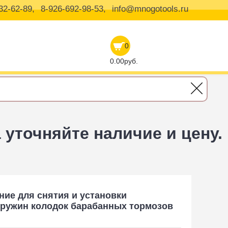
32-62-89,
8-926-692-98-53,
info@mnogotools.ru
0
0.00руб.
уточняйте наличие и цену.
ие для снятия и установки прижимных пружин колодок барабанных тормо
ие для снятия и установки
ружин колодок барабанных тормозов