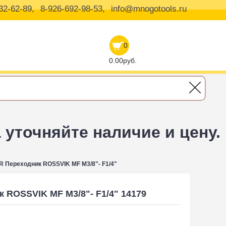
32-62-89,
8-926-692-98-53,
info@mnogotools.ru
0
0.00руб.
уточняйте наличие и цену.
R Переходник ROSSVIK MF М3/8"- F1/4"
к ROSSVIK MF М3/8"- F1/4" 14179