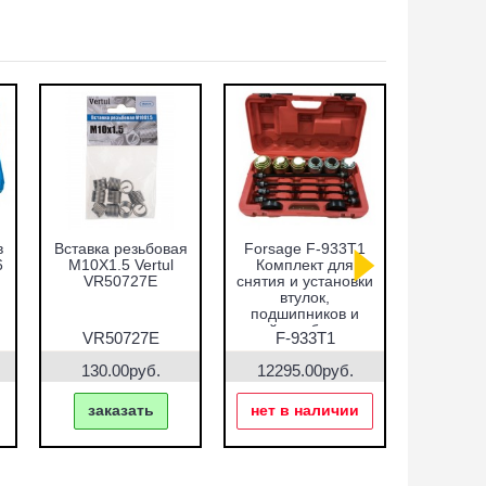
в
Вставка резьбовая
Forsage F-933T1
Набор оп
6
M10X1.5 Vertul
Комплект для
запре
VR50727E
снятия и установки
подши
втулок,
сальнико
подшипников и
51пр.
сайлентблоков
VR5
VR50727E
F-933T1
VR5
130.00руб.
12295.00руб.
7690.
заказать
нет в наличии
зак