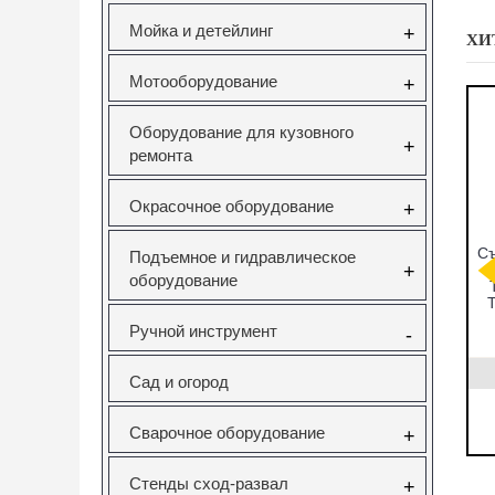
Мойка и детейлинг
+
ХИ
Мотооборудование
+
Оборудование для кузовного
+
ремонта
Окрасочное оборудование
+
мников
CT-A1346
Набор фиксаторов
Съ
Подъемное и гидравлическое
ков под
СЪЕМНИК
валов VAG
+
оборудование
ческий
САЙЛЕНТБЛОКОВ
FSI,TSI,TFSI
ейсе JTC
ДЛЯ SAAB 9-5
1.0/1.2/1.4/1.6л
T
Vertul VR50114
Ручной инструмент
-
831
CT-A1346
VR50114
0руб.
22323.00руб.
3000.00руб.
Сад и огород
ать
нет в наличии
заказать
Сварочное оборудование
+
Стенды сход-развал
+