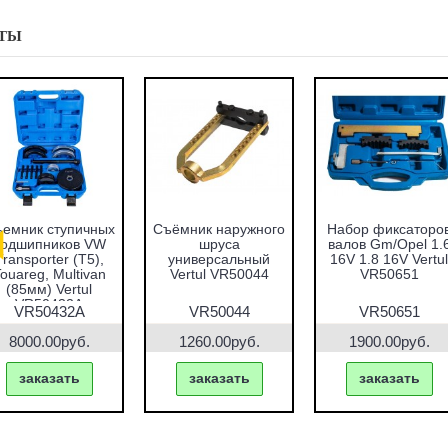
ТЫ
емник ступичных
Съёмник наружного
Набор фиксаторо
подшипников VW
шруса
валов Gm/Opel 1.
Transporter (T5),
универсальный
16V 1.8 16V Vertul
ouareg, Multivan
Vertul VR50044
VR50651
(85мм) Vertul
VR50432A
VR50432A
VR50044
VR50651
8000.00руб.
1260.00руб.
1900.00руб.
заказать
заказать
заказать