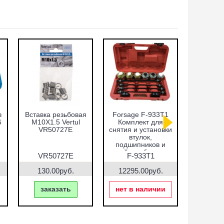
в
Вставка резьбовая
Forsage F-933T1
Набор оп
6
M10X1.5 Vertul
Комплект для
запре
VR50727E
снятия и установки
подши
втулок,
сальнико
подшипников и
51пр.
сайлентблоков
VR5
VR50727E
F-933T1
VR5
130.00руб.
12295.00руб.
7690.
заказать
нет в наличии
зак