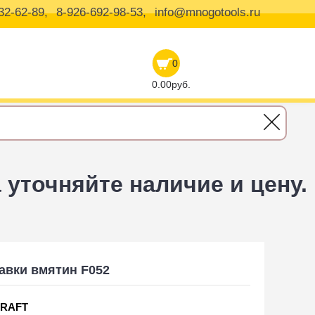
32-62-89,
8-926-692-98-53,
info@mnogotools.ru
0
0.00руб.
уточняйте наличие и цену.
авки вмятин F052
RAFT