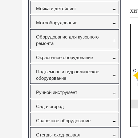
Мойка и детейлинг
+
ХИ
Мотооборудование
+
Оборудование для кузовного
+
ремонта
Окрасочное оборудование
+
мников
CT-A1346
Набор фиксаторов
Съ
Подъемное и гидравлическое
ков под
СЪЕМНИК
валов VAG
+
оборудование
ческий
САЙЛЕНТБЛОКОВ
FSI,TSI,TFSI
ейсе JTC
ДЛЯ SAAB 9-5
1.0/1.2/1.4/1.6л
T
Vertul VR50114
Ручной инструмент
+
831
CT-A1346
VR50114
0руб.
22323.00руб.
3000.00руб.
Сад и огород
ать
нет в наличии
заказать
Сварочное оборудование
+
Стенды сход-развал
+