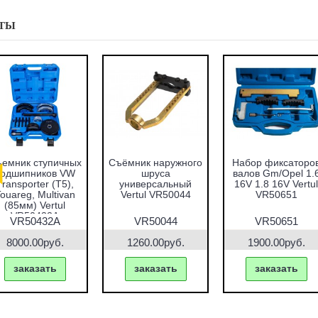
ТЫ
емник ступичных
Съёмник наружного
Набор фиксаторо
подшипников VW
шруса
валов Gm/Opel 1.
Transporter (T5),
универсальный
16V 1.8 16V Vertul
ouareg, Multivan
Vertul VR50044
VR50651
(85мм) Vertul
VR50432A
VR50432A
VR50044
VR50651
8000.00руб.
1260.00руб.
1900.00руб.
заказать
заказать
заказать