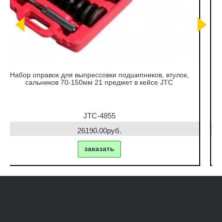
,
Набор съемников сайлентблоков под гидравлический
привод в кейсе JTC
JTC-4831
42770.00руб.
заказать