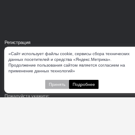
Регистрация
Войти в свой аккаунт
«Сайт использует файлы cookie, сервисы сбора технических
Скачать каталог продукции VERTUL
данных посетителей и средства «Яндекс.Метрика».
Продолжение пользования сайтом является согласием на
применение данных технологий»
Следите за нами
Принять
Подробнее
Пожалуйста укажите:
Подписаться