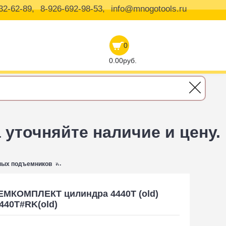
32-62-89,
8-926-692-98-53,
info@mnogotools.ru
0
0.00руб.
уточняйте наличие и цену.
ных подъемников
ЗАПЧАСТЬ РЕМКОМПЛЕКТ цилиндра 4440T (old) NORD
МКОМПЛЕКТ цилиндра 4440T (old)
40T#RK(old)