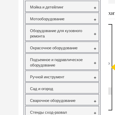
Мойка и детейлинг
+
ХИ
Мотооборудование
+
Оборудование для кузовного
+
ремонта
Окрасочное оборудование
+
Подъемное и гидравлическое
+
саторов
Вставка резьбовая
Forsage F-933T1
Н
оборудование
pel 1.6
M10X1.5 Vertul
Комплект для
V Vertul
VR50727E
снятия и установки
51
втулок,
с
Ручной инструмент
+
подшипников и
сайлентблоков
651
VR50727E
F-933T1
Сад и огород
руб.
130.00руб.
12295.00руб.
Сварочное оборудование
+
ать
заказать
нет в наличии
Стенды сход-развал
+