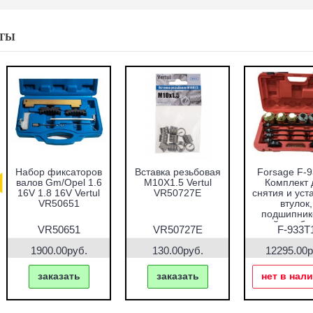
ТЫ
абор оправок для
Набор фиксаторов
Набор фрез для
запрессовки
валов VAG 1.2 TFSI
восстановления
подшипников,
Vertul VR50661
гнёзд дизельных
альников и втулок
форсунок 7пр.
51пр. Vertul
Vertul VR50337
VR50167
VR50167
VR50661
VR50337
7690.00руб.
1000.00руб.
2670.00руб.
заказать
заказать
заказать