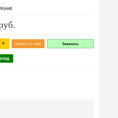
K(old)
руб.
+
Купить в 1 клик
Заказать
склад