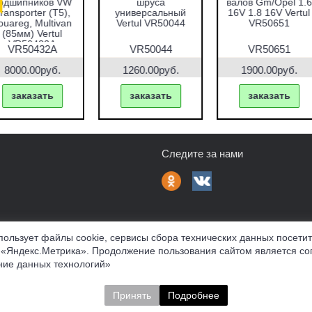
запрессовки
валов VAG 1.2 TFSI
восстановления
подшипников,
Vertul VR50661
гнёзд дизельных
альников и втулок
форсунок 7пр.
51пр. Vertul
Vertul VR50337
VR50167
VR50167
VR50661
VR50337
7690.00руб.
1000.00руб.
2670.00руб.
заказать
заказать
заказать
Следите за нами
пользует файлы cookie, сервисы сбора технических данных посети
 «Яндекс.Метрика». Продолжение пользования сайтом является со
фферта
Политика конфиденциальности
Соглашение об обр
ие данных технологий»
нных материалов
Принять
Подробнее