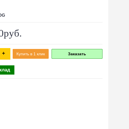
2DG
0руб.
+
Купить в 1 клик
Заказать
склад