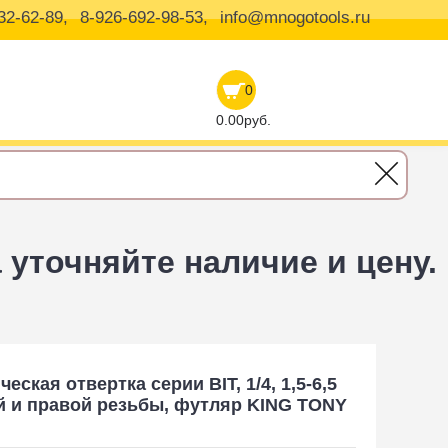
32-62-89,
8-926-692-98-53,
info@mnogotools.ru
0
0.00руб.
уточняйте наличие и цену.
отвертка серии BIT, 1/4, 1,5-6,5 Нм, для левой и правой резьбы, футляр 
ская отвертка серии BIT, 1/4, 1,5-6,5
й и правой резьбы, футляр KING TONY