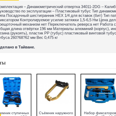
омплектация – Динамометрический отвертка 34011-2DG – Калиб
уководство по эксплуатации – Пластиковый тубус Тип динамом
ипа Посадочный шестигранник HEX 1/4 для вставок (бит) Тип п
иксатором Контролируемое усилие затяжки 1,5-6,5 Нм Цена дел
рещоточный механизм нет Переключатель реверса нет Работа с 
бщая длина отвёртки 196 мм Материалы алюминий (корпус), ин
езина (рукоять), пластик PP (тубус) пластиковый винтовой туб
убуса 260?68?62 мм Вес 0,475 кг
делано в Тайване.
ТЫ
абор оправок для
Набор фиксаторов
Набор фрез для