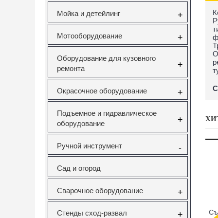
К
Мойка и детейлинг
+
Р
т
Мотооборудование
+
ф
Т
О
Оборудование для кузовного
р
+
ремонта
т
С
Окрасочное оборудование
+
Подъемное и гидравлическое
ХИ
+
оборудование
Ручной инструмент
-
Сад и огород
Сварочное оборудование
+
саторов
Вставка резьбовая
Forsage F-933T1
Н
Стенды сход-развал
+