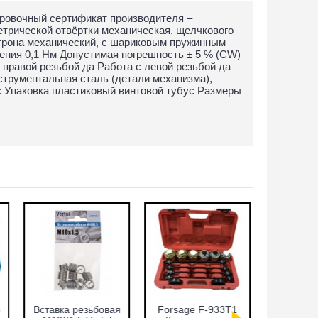
ровочный сертификат производителя –
етрической отвёртки механическая, щелчкового
атрона механический, с шариковым пружинным
ения 0,1 Нм Допустимая погрешность ± 5 % (CW)
правой резьбой да Работа с левой резьбой да
струментальная сталь (детали механизма),
ус Упаковка пластиковый винтовой тубус Размеры
Набор фиксаторов
Cъёмник
Набор ф