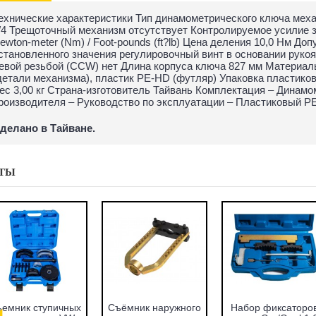
ехнические характеристики Тип динамометрического ключа мех
/4 Трещоточный механизм отсутствует Контролируемое усилие за
ewton-meter (Nm) / Foot-pounds (ft?lb) Цена деления 10,0 Нм Д
становленного значения регулировочный винт в основании рукоя
евой резьбой (CCW) нет Длина корпуса ключа 827 мм Материал
детали механизма), пластик PE-HD (футляр) Упаковка пластик
ес 3,00 кг Страна-изготовитель Тайвань Комплектация – Динам
роизводителя – Руководство по эксплуатации – Пластиковый 
делано в Тайване.
ТЫ
sage F-933T1
Набор оправок для
Набор фиксаторов