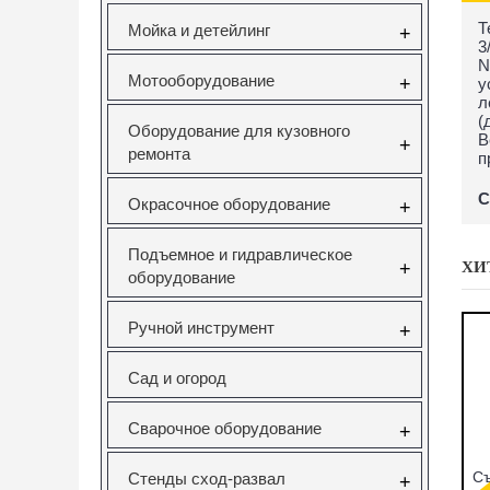
Т
Мойка и детейлинг
+
3
N
Мотооборудование
+
у
л
(
Оборудование для кузовного
В
+
ремонта
п
С
Окрасочное оборудование
+
Подъемное и гидравлическое
ХИ
+
оборудование
Ручной инструмент
+
Сад и огород
Сварочное оборудование
+
жного
Набор фиксаторов
Вставка резьбовая
For
Стенды сход-развал
+