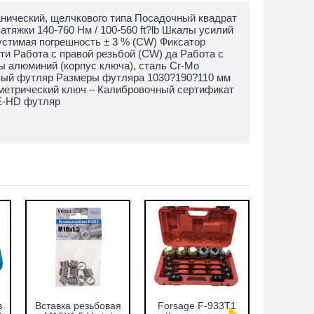
анический, щелчкового типа Посадочный квадрат
тяжки 140-760 Нм / 100-560 ft?lb Шкалы усилий
опустимая погрешность ± 3 % (CW) Фиксатор
ти Работа с правой резьбой (CW) да Работа с
ы алюминий (корпус ключа), сталь Cr-Mo
овый футляр Размеры футляра 1030?190?110 мм
ометрический ключ – Калибровочный сертификат
PE-HD футляр
Набор фрез для
Набор фиксаторов
Cъёмн