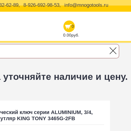
32-62-89,
8-926-692-98-53,
info@mnogotools.ru
0
0.00руб.
уточняйте наличие и цену.
кий ключ серии ALUMINIUM, 3/4, 140-760 Нм, футляр KING TONY 3465G-2F
еский ключ серии ALUMINIUM, 3/4,
футляр KING TONY 3465G-2FB