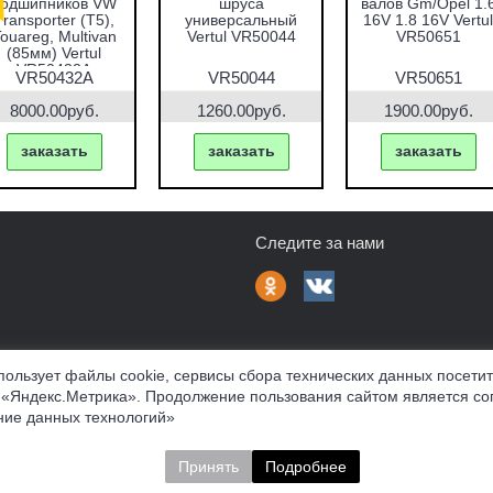
мплект для
запрессовки
валов VAG 1.2 TFSI
ия и установки
подшипников,
Vertul VR50661
втулок,
сальников и втулок
дшипников и
51пр. Vertul
йлентблоков
VR50167
F-933T1
VR50167
VR50661
295.00руб.
7690.00руб.
1000.00руб.
т в наличии
заказать
заказать
Следите за нами
пользует файлы cookie, сервисы сбора технических данных посети
 «Яндекс.Метрика». Продолжение пользования сайтом является со
фферта
Политика конфиденциальности
Соглашение об обр
ие данных технологий»
нных материалов
Принять
Подробнее