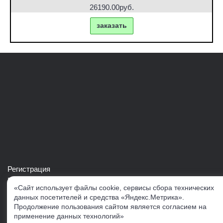
26190.00руб.
заказать
Регистрация
Войти в свой аккаунт
«Сайт использует файлы cookie, сервисы сбора технических
Скачать каталог продукции VERTUL
данных посетителей и средства «Яндекс.Метрика».
Продолжение пользования сайтом является согласием на
применение данных технологий»
Следите за нами