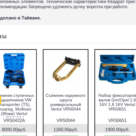
репежных элементов. Технические характеристики Квадрат присо
екомендации Запрещено удлинять ручку воротка при работе.
делано в Тайване.
ТЫ
T1
Набор оправок для
Набор фиксаторов
Набо
запрессовки
валов VAG 1.2 TFSI
восс
вки
подшипников,
Vertul VR50661
гнёзд
сальников и втулок
форс
и
51пр. Vertul
Vert
в
VR50167
VR50167
VR50661
V
7690.00руб.
1000.00руб.
267