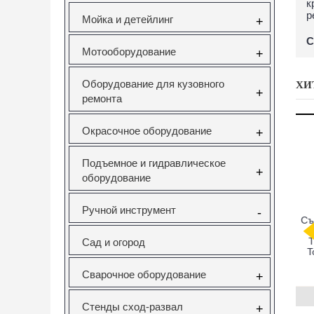
к
р
Мойка и детейлинг
+
С
Мотооборудование
+
Оборудование для кузовного
ХИ
+
ремонта
Окрасочное оборудование
+
Подъемное и гидравлическое
+
оборудование
Ручной инструмент
-
Набор фиксаторов
Вставка резьбовая
Forsage F-933
валов Gm/Opel 1.6
M10X1.5 Vertul
Комплект для
16V 1.8 16V Vertul
VR50727E
снятия и устано
Сад и огород
VR50651
втулок,
подшипников 
сайлентблоко
Сварочное оборудование
+
VR50651
VR50727E
F-933T1
1900.00руб.
130.00руб.
12295.00руб.
Стенды сход-развал
+