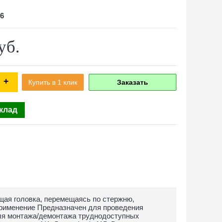
6
уб.
+
Купить в 1 клик
Заказать
склад
ая головка, перемещаясь по стержню,
Применение Предназначен для проведения
для монтажа/демонтажа труднодоступных