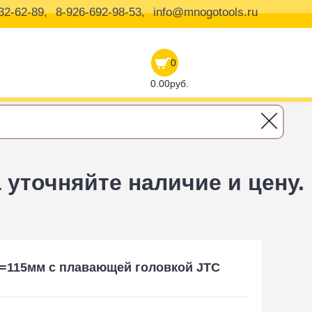
32-62-89,
8-926-692-98-53,
info@mnogotools.ru
0
0.00руб.
уточняйте наличие и цену.
L=115мм с плавающей головкой JTC