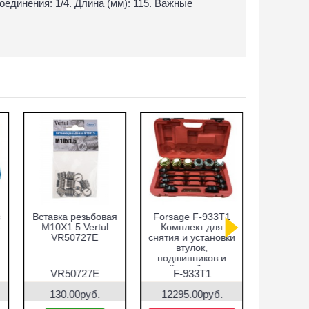
единения: 1/4. Длина (мм): 115. Важные
р фрез для
Набор фиксаторов
Cъёмник
тановления
валов Fiat 1.2, 1.4л.
внутренних
 дизельных
Vertul VR50372
подшипников,
унок 7пр.
цанговый с
ul VR50337
обратным
молотком 8-58 мм
R50337
VR50372
VR50148
Vertul VR50148
0.00руб.
5450.00руб.
9090.00руб.