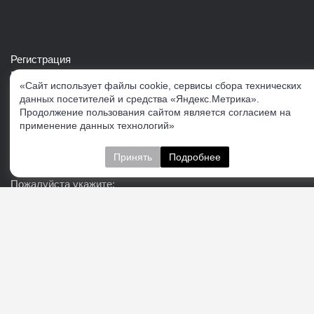
Регистрация
Войти в свой аккаунт
«Сайт использует файлы cookie, сервисы сбора технических
Скачать каталог продукции VERTUL
данных посетителей и средства «Яндекс.Метрика».
Продолжение пользования сайтом является согласием на
применение данных технологий»
Следите за нами
Принять
Подробнее
Пожалуйста укажите:
Подписаться
О нас
Доставка
Контакты
Публичная офферта
Политика конфиденциальности
Соглашение об
обработке персональных данных
Cогласие на получение рекламно-информационных