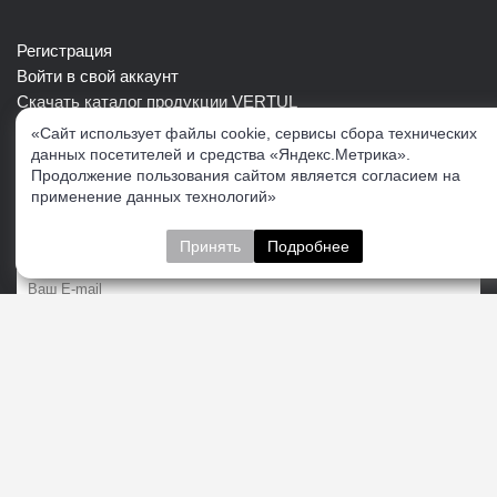
Регистрация
Войти в свой аккаунт
Скачать каталог продукции VERTUL
«Сайт использует файлы cookie, сервисы сбора технических
данных посетителей и средства «Яндекс.Метрика».
Следите за нами
Продолжение пользования сайтом является согласием на
применение данных технологий»
Принять
Подробнее
Пожалуйста укажите:
Подписаться
О нас
Доставка
Контакты
Публичная офферта
Политика конфиденциальности
Соглашение об
обработке персональных данных
Cогласие на получение рекламно-информационных
материалов