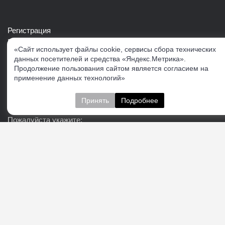
Регистрация
Войти в свой аккаунт
«Сайт использует файлы cookie, сервисы сбора технических
Скачать каталог продукции VERTUL
данных посетителей и средства «Яндекс.Метрика».
Продолжение пользования сайтом является согласием на
применение данных технологий»
Следите за нами
Принять
Подробнее
Пожалуйста укажите:
Подписаться
О нас
Доставка
Контакты
Публичная офферта
Политика конфиденциальности
Соглашение об
обработке персональных данных
Cогласие на получение рекламно-информационных
материалов