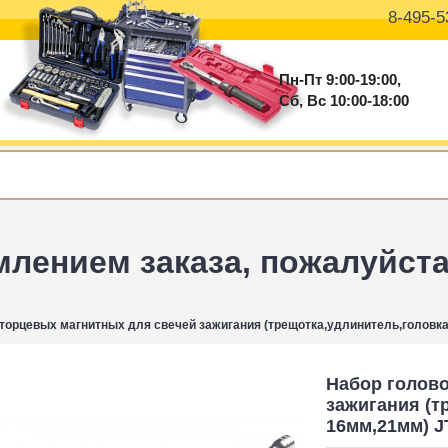
8-495-5
Пн-Пт 9:00-19:00,
Сб, Вс 10:00-18:00
ением заказа, пожалуйста 
 торцевых магнитных для свечей зажигания (трещотка,удлинитель,головк
Набор голово
зажигания (т
16мм,21мм) J