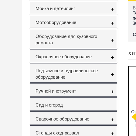
В
Мойка и детейлинг
+
Т
п
Мотооборудование
+
3
С
Оборудование для кузовного
+
ремонта
ХИ
Окрасочное оборудование
+
Подъемное и гидравлическое
+
оборудование
Ручной инструмент
+
Сад и огород
Набор фиксаторов
Вставка резьбовая
Forsage F-933
валов Gm/Opel 1.6
M10X1.5 Vertul
Комплект для
Сварочное оборудование
+
16V 1.8 16V Vertul
VR50727E
снятия и устано
VR50651
втулок,
подшипников 
Стенды сход-развал
+
сайлентблоко