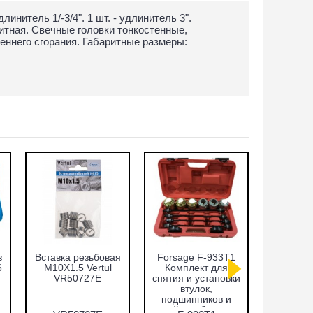
длинитель 1/-3/4". 1 шт. - удлинитель 3".
нитная. Свечные головки тонкостенные,
еннего сгорания. Габаритные размеры:
р фрез для
Набор фиксаторов
Cъёмник
тановления
валов Fiat 1.2, 1.4л.
внутренних
 дизельных
Vertul VR50372
подшипников,
унок 7пр.
цанговый с
ul VR50337
обратным
молотком 8-58 мм