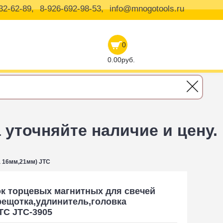
32-62-89,
8-926-692-98-53,
info@mnogotools.ru
0
0.00руб.
уточняйте наличие и цену.
а 16мм,21мм) JTC
к торцевых магнитных для свечей
рещотка,удлинитель,головка
TC JTC-3905