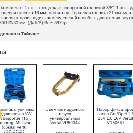
 комплекте: 1 шт. - трещотка с поворотной головкой 3/8". 1 шт. - у
орцевая головка 16 мм. магнитная. Торцевая головка 21 мм. маг
озволяют производить замену свечей в любых двигателях внутр
60/120/30 мм. (Д/Ш/В) Вес: 897 гр.
делано в Тайване.
ТЫ
T1
Набор оправок для
Набор фиксаторов
Набо
запрессовки
валов VAG 1.2 TFSI
восс
вки
подшипников,
Vertul VR50661
гнёзд
сальников и втулок
форс
и
51пр. Vertul
Vert
в
VR50167