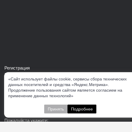
Регистрация
Войти в свой аккаунт
«Сайт использует файлы cookie, сервисы сбора технических
Скачать каталог продукции VERTUL
данных посетителей и средства «Яндекс.Метрика».
Продолжение пользования сайтом является согласием на
применение данных технологий»
Следите за нами
Принять
Подробнее
Пожалуйста укажите: