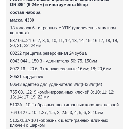
DR.3/8" (6-24мм) и инструмента 55 пр
состав набора
масса
4330
18 головок 6-ти гранных с УПК (увеличенным пятном
контакта)
537 06...24 6; 7; 8; 9; 10; 11; 12; 13; 14; 15; 16 17; 18; 19;
20; 21; 22; 24мм
80232 трещетка реверсивная 24 зубца
8043 044…150 3 - удлинителя 50; 75, 150мм
8073 16…20.6 3 головки свечные 16мм; 18; 20,6мм
80531 карданчик
80643 адаптер для удлинителя 3/8"(F)x3/8"(M)
755 08…22 9 комбинированных ключей 8; 10; 11; 12;
13; 14; 17; 19; 22 мм
5102A 10 Г-образных шестигранных коротких ключей
764 0127…10 1.27; 1.5; 2; 2.5; 3; 4; 5; 6; 8; 10мм
5102XLBA 10 Г-образных шестигранных длинных
ключей с шарком