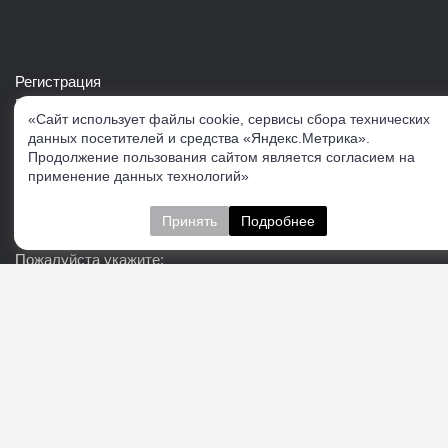
Регистрация
Войти в свой аккаунт
«Сайт использует файлы cookie, сервисы сбора технических
Скачать каталог продукции VERTUL
данных посетителей и средства «Яндекс.Метрика».
Продолжение пользования сайтом является согласием на
применение данных технологий»
Следите за нами
Принять
Подробнее
Пожалуйста укажите:
Подписаться
О нас
Доставка
Контакты
Публичная офферта
Политика конфиденциальности
Соглашение об
обработке персональных данных
Cогласие на получение рекламно-информационных