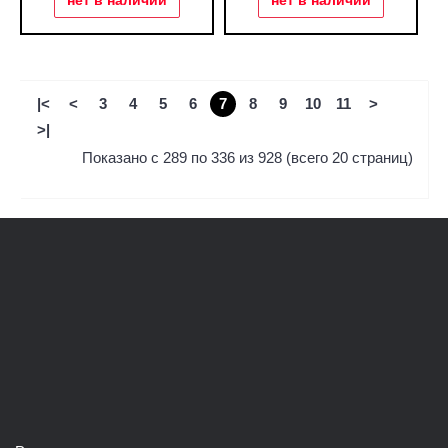
нет в наличии
нет в наличии
|<
<
3
4
5
6
7
8
9
10
11
>
>|
Показано с 289 по 336 из 928 (всего 20 страниц)