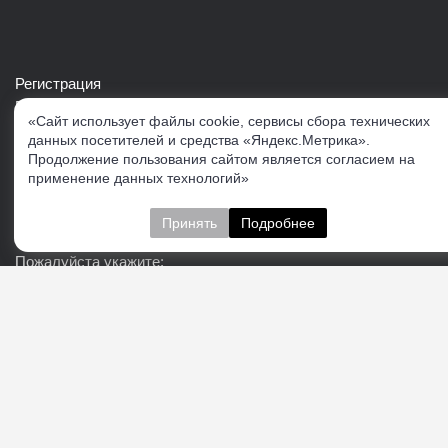
Регистрация
Войти в свой аккаунт
«Сайт использует файлы cookie, сервисы сбора технических
Скачать каталог продукции VERTUL
данных посетителей и средства «Яндекс.Метрика».
Продолжение пользования сайтом является согласием на
применение данных технологий»
Следите за нами
Принять
Подробнее
Пожалуйста укажите:
Подписаться
О нас
Доставка
Контакты
Публичная офферта
Политика конфиденциальности
Соглашение об
обработке персональных данных
Cогласие на получение рекламно-информационных