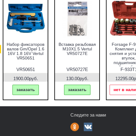
абор оправок для
Набор фиксаторов
Набор фрез для
запрессовки
валов VAG 1.2 TFSI
восстановления
подшипников,
Vertul VR50661
гнёзд дизельных
альников и втулок
форсунок 7пр.
51пр. Vertul
Vertul VR50337
VR50167
VR50167
VR50661
VR50337
7690.00руб.
1000.00руб.
2670.00руб.
заказать
заказать
заказать
Следите за нами