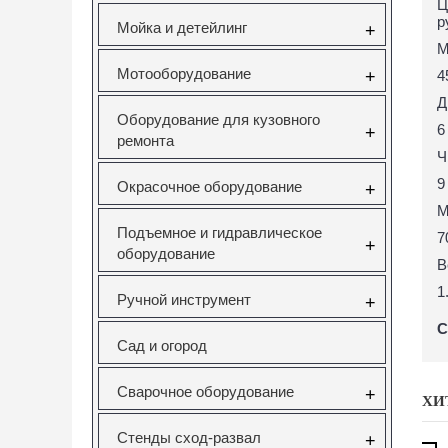
Ц
р
Мойка и детейлинг
+
М
Мотооборудование
+
4
Д
Оборудование для кузовного
6
+
ремонта
Ч
9
Окрасочное оборудование
+
М
Подъемное и гидравлическое
7
+
оборудование
В
1.
Ручной инструмент
+
С
Сад и огород
Сварочное оборудование
+
ХИ
Стенды сход-развал
+