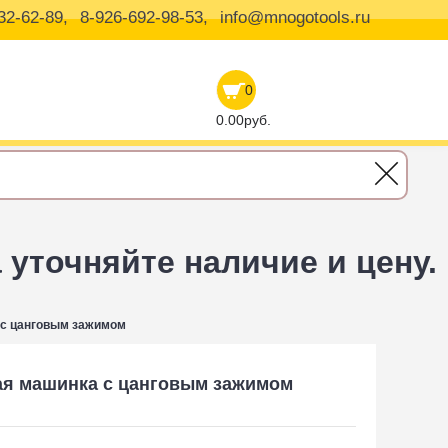
32-62-89,
8-926-692-98-53,
info@mnogotools.ru
0
0.00руб.
уточняйте наличие и цену.
с цанговым зажимом
я машинка с цанговым зажимом