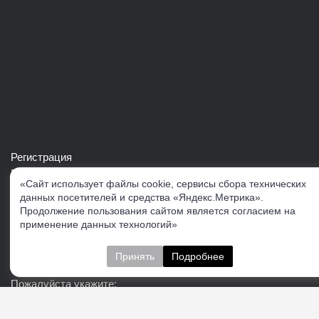
Регистрация
Войти в свой аккаунт
«Сайт использует файлы cookie, сервисы сбора технических
Скачать каталог продукции VERTUL
данных посетителей и средства «Яндекс.Метрика».
Продолжение пользования сайтом является согласием на
применение данных технологий»
Следите за нами
Принять
Подробнее
Пожалуйста укажите: