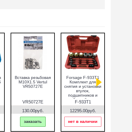
в
Вставка резьбовая
Forsage F-933T1
Набор оп
6
M10X1.5 Vertul
Комплект для
запре
VR50727E
снятия и установки
подши
втулок,
сальнико
подшипников и
51пр.
сайлентблоков
VR5
VR50727E
F-933T1
VR5
130.00руб.
12295.00руб.
7690.
заказать
нет в наличии
зак