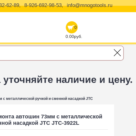
32-62-89,
8-926-692-98-53,
info@mnogotools.ru
0
0.00руб.
уточняйте наличие и цену.
 с металлической ручкой и сменной насадкой JTC
монта автошин 73мм с металлической
нной насадкой JTC JTC-3922L