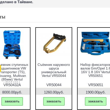
делано в Тайване.
ТЫ
емник ступичных
Съёмник наружного
Набор фиксаторо
подшипников VW
шруса
валов Gm/Opel 1.
Transporter (T5),
универсальный
16V 1.8 16V Vertul
ouareg, Multivan
Vertul VR50044
VR50651
(85мм) Vertul
VR50432A
VR50432A
VR50044
VR50651
8000.00руб.
1260.00руб.
1900.00руб.
заказать
заказать
заказать