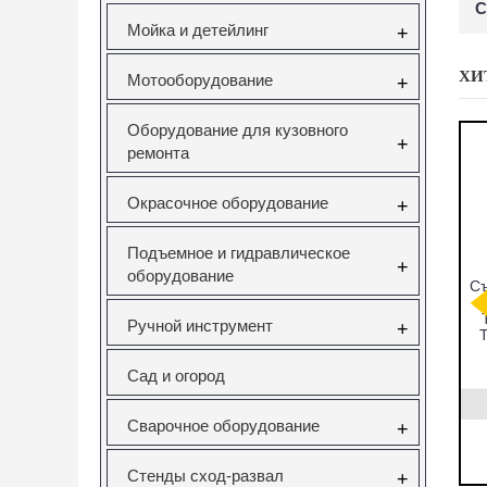
С
Мойка и детейлинг
+
ХИ
Мотооборудование
+
Оборудование для кузовного
+
ремонта
Окрасочное оборудование
+
Подъемное и гидравлическое
+
оборудование
мников
CT-A1346
Набор фиксаторов
Съ
ков под
СЪЕМНИК
валов VAG
ческий
САЙЛЕНТБЛОКОВ
FSI,TSI,TFSI
Ручной инструмент
+
ейсе JTC
ДЛЯ SAAB 9-5
1.0/1.2/1.4/1.6л
T
Vertul VR50114
831
CT-A1346
VR50114
Сад и огород
0руб.
22323.00руб.
3000.00руб.
Сварочное оборудование
+
ать
нет в наличии
заказать
Стенды сход-развал
+