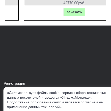
42770.00руб.
заказать
Регистрация
Войти в свой аккаунт
«Сайт использует файлы cookie, сервисы сбора технических
Скачать каталог продукции VERTUL
данных посетителей и средства «Яндекс.Метрика».
Продолжение пользования сайтом является согласием на
применение данных технологий»
Следите за нами